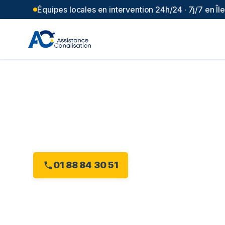
Équipes locales en intervention 24h/24 · 7j/7 en Î
Débouchage can
sur-Marne
(
94
)
Intervention 24h/24 à Chennevières-sur-Marne
01 88 84 30 51
Devis gratuit en ligne