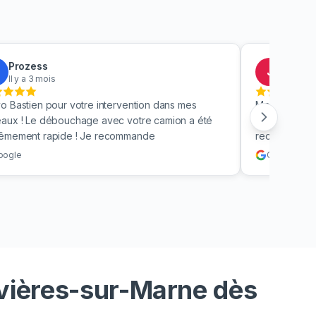
Prozess
Jacky
J
Il y a 3 mois
Il y a 4
o Bastien pour votre intervention dans mes
Merci beauc
aux ! Le débouchage avec votre camion a été
toilettes en 
rêmement rapide ! Je recommande
recommande v
oogle
Google
evières-sur-Marne dès