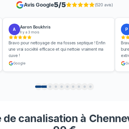
5
/5
Avis Google
(
520
avis)
Aaron Boukhris
A
P
Il y a 3 mois
Bravo pour nettoyage de ma fosses septique ! Enfin
Brav
une vrai société efficace et qui nettoie vraiment ma
bure
cuve !
ext
Google
G
 de canalisation à Chenn