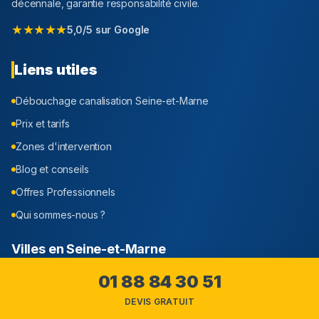
décennale, garantie responsabilité civile.
★★★★★
5,0/5 sur Google
Liens utiles
Débouchage canalisation
Seine-et-Marne
Prix et tarifs
Zones d'intervention
Blog et conseils
Offres Professionnels
Qui sommes-nous ?
Villes en
Seine-et-Marne
Meaux
01 88 84 30 51
Melun
DEVIS GRATUIT
Chelles