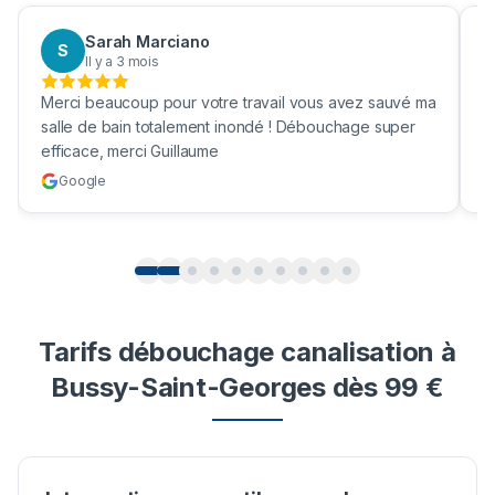
Sarah Marciano
S
Il y a 3 mois
Merci beaucoup pour votre travail vous avez sauvé ma
B
salle de bain totalement inondé ! Débouchage super
u
efficace, merci Guillaume
c
Google
Tarifs débouchage canalisation à
Bussy-Saint-Georges dès 99 €