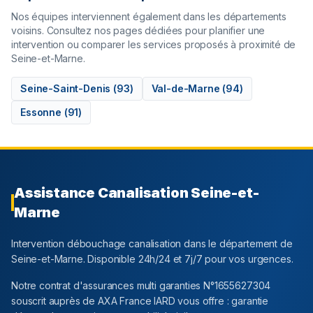
Nos équipes interviennent également dans les départements
voisins. Consultez nos pages dédiées pour planifier une
intervention ou comparer les services proposés à proximité de
Seine-et-Marne
.
Seine-Saint-Denis
(
93
)
Val-de-Marne
(
94
)
Essonne
(
91
)
Assistance Canalisation
Seine-et-
Marne
Intervention débouchage canalisation dans le département
de
Seine-et-Marne
. Disponible 24h/24 et 7j/7 pour vos urgences.
Notre contrat d'assurances multi garanties N°1655627304
souscrit auprès de AXA France IARD vous offre : garantie