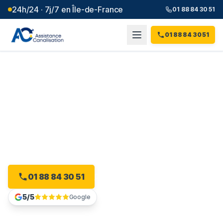
24h/24 · 7j/7 en Île-de-France
01 88 84 30 51
01 88 84 30 51
Débouchage canalisation à
Bussy-Saint-Georges
(
77
)
Plombier débouchage à Bussy-Saint-Georges : devis
gratuit, sans engagement.
01 88 84 30 51
Devis gratuit en ligne
5/5
Google