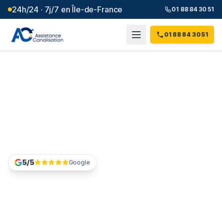
24h/24 · 7j/7 en Île-de-France
01 88 84 30 51
01 88 84 30 51
Débouchage canalisation
Seine-et-Marne
(
77
)
Canalisation bouchée en Seine-et-Marne ? Composez
le 01 88 84 30 51, un technicien part chez vous sous 1h.
5/5
Google