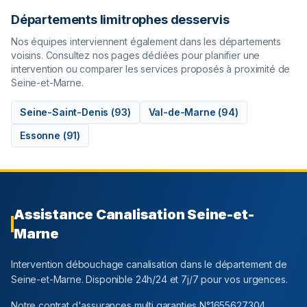
Départements limitrophes desservis
Nos équipes interviennent également dans les départements
voisins. Consultez nos pages dédiées pour planifier une
intervention ou comparer les services proposés à proximité de
Seine-et-Marne
.
Seine-Saint-Denis
(
93
)
Val-de-Marne
(
94
)
Essonne
(
91
)
Assistance Canalisation
Seine-et-
Marne
Intervention débouchage canalisation dans le département
de
Seine-et-Marne
. Disponible 24h/24 et 7j/7 pour vos urgences.
Notre contrat d'assurances multi garanties N°1655627304