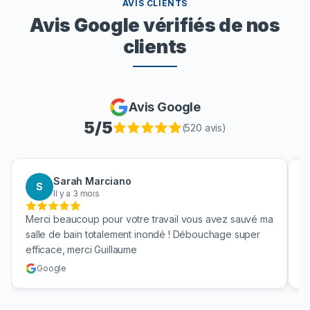
AVIS CLIENTS
Avis Google vérifiés de nos
clients
Avis Google
5
/5
(
520
avis)
Sarah Marciano
S
Il y a 3 mois
Merci beaucoup pour votre travail vous avez sauvé ma
B
salle de bain totalement inondé ! Débouchage super
u
efficace, merci Guillaume
c
Google