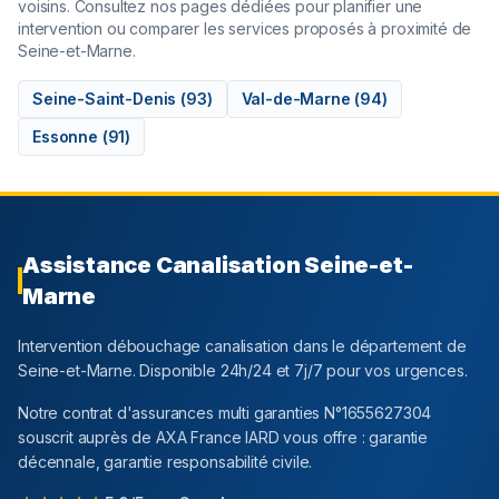
voisins. Consultez nos pages dédiées pour planifier une
intervention ou comparer les services proposés à proximité de
Seine-et-Marne
.
Seine-Saint-Denis
(
93
)
Val-de-Marne
(
94
)
Essonne
(
91
)
Assistance Canalisation
Seine-et-
Marne
Intervention débouchage canalisation dans le département
de
Seine-et-Marne
. Disponible 24h/24 et 7j/7 pour vos urgences.
Notre contrat d'assurances multi garanties N°1655627304
souscrit auprès de AXA France IARD vous offre : garantie
décennale, garantie responsabilité civile.