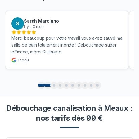
Sarah Marciano
S
Il y a 3 mois
Merci beaucoup pour votre travail vous avez sauvé ma
B
salle de bain totalement inondé ! Débouchage super
u
efficace, merci Guillaume
c
Google
Débouchage canalisation à Meaux :
nos tarifs dès 99 €