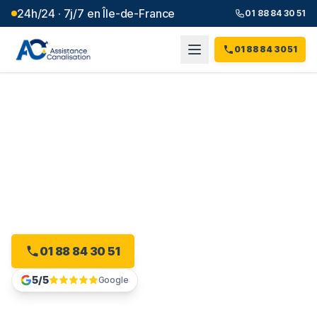
24h/24 · 7j/7 en Île-de-France
01 88 84 30 51
01 88 84 30 51
Débouchage canalisation à
Meaux
(
77
)
Intervention 24h/24 à Meaux, dès 99 € et sans
majoration.
01 88 84 30 51
Devis gratuit en ligne
5/5
Google