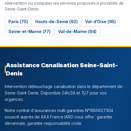
intervention ou comparer les services proposés à proximité de
Seine-Saint-Denis
.
Paris
(
75
)
Hauts-de-Seine
(
92
)
Val-d'Oise
(
95
)
Seine-et-Marne
(
77
)
Val-de-Marne
(
94
)
Assistance Canalisation
Seine-Saint-
Denis
Intervention débouchage canalisation dans le département
de
Seine-Saint-Denis
. Disponible 24h/24 et 7j/7 pour vos
urgences.
Notre contrat d'assurances multi garanties N°1655627304
souscrit auprès de AXA France IARD vous offre : garantie
décennale, garantie responsabilité civile.