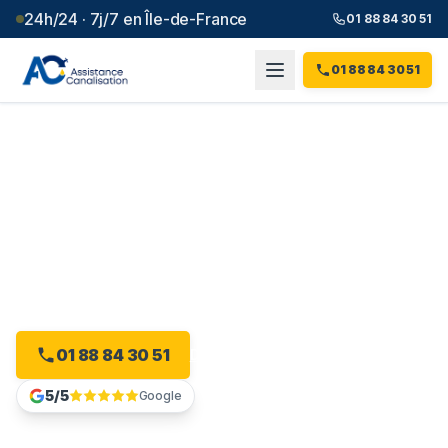
24h/24 · 7j/7 en Île-de-France
01 88 84 30 51
01 88 84 30 51
Débouchage canalisation à
Le Pré-Saint-Gervais
(
93
)
Plombier débouchage à Le Pré-Saint-Gervais : devis
gratuit, sans engagement.
01 88 84 30 51
Devis gratuit en ligne
5/5
Google