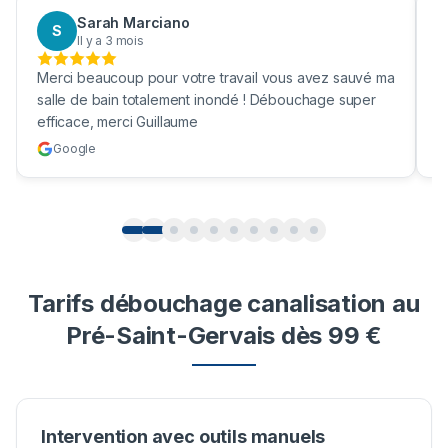
Aaron Boukhris
A
Il y a 3 mois
Bravo pour nettoyage de ma fosses septique ! Enfin
B
une vrai société efficace et qui nettoie vraiment ma
b
cuve !
e
Google
Tarifs débouchage canalisation au
Pré-Saint-Gervais dès 99 €
Intervention avec outils manuels