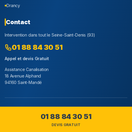
Drancy
Contact
Intervention dans tout le
Seine-Saint-Denis
(
93
)
01 88 84 30 51
Appel et devis Gratuit
Assistance Canalisation
18 Avenue Alphand
94160 Saint-Mandé
Youtube
Facebook
Instagram
01 88 84 30 51
DEVIS GRATUIT