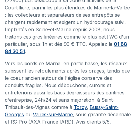
(77400) doit beaucoup à sa zone d'activités de la
Courtillière, parmi les plus étendues de Marne-la-Vallée
: les collecteurs et séparateurs de ses entrepôts se
chargent rapidement et exigent un hydrocurage suivi.
Implantés en Seine-et-Marne depuis 2008, nous
traitons ces gros linéaires comme le plus petit WC d'un
particulier, sous 1h et dès 99 € TTC. Appelez le
01 88
84 30 51
.
Vers les bords de Marne, en partie basse, les réseaux
subissent les refoulements après les orages, tandis que
le coeur ancien autour de l'église conserve des
conduits fragiles. Nous débouchons, curons et
entretenons aussi les bacs dégraisseurs des cantines
d'entreprise, 24h/24 et sans majoration, à Saint-
Thibault-des-Vignes comme à
Torcy
,
Bussy-Saint-
Georges
ou
Vaires-sur-Marne
, sous garantie décennale
et RC Pro (AXA France IARD). Avis clients 5/5.