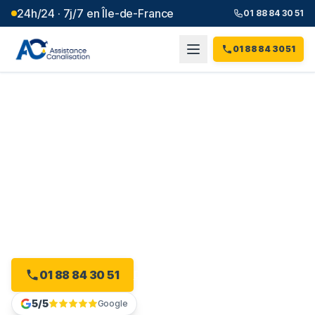
24h/24 · 7j/7 en Île-de-France
01 88 84 30 51
01 88 84 30 51
Débouchage canalisation à
Saint-Thibault-des-Vignes
(
77
)
Plombier débouchage à Saint-Thibault-des-Vignes :
devis gratuit, sans engagement.
01 88 84 30 51
Devis gratuit en ligne
5/5
Google