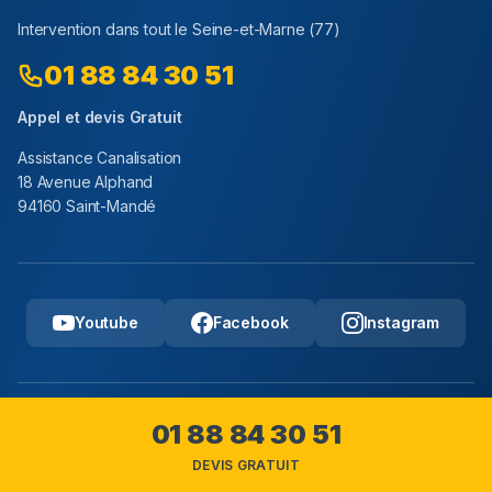
Intervention dans tout le
Seine-et-Marne
(
77
)
01 88 84 30 51
Appel et devis Gratuit
Assistance Canalisation
18 Avenue Alphand
94160 Saint-Mandé
Youtube
Facebook
Instagram
Copyright © 2025 Assistance Canalisation, Tous droits
01 88 84 30 51
reserves.
DEVIS GRATUIT
Mentions legales