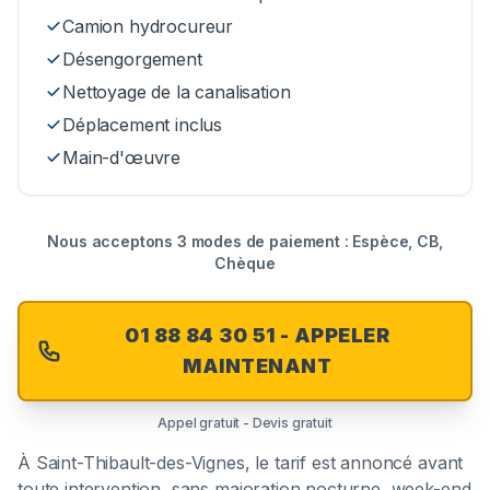
Camion hydrocureur
Désengorgement
Nettoyage de la canalisation
Déplacement inclus
Main-d'œuvre
Nous acceptons 3 modes de paiement : Espèce, CB,
Chèque
01 88 84 30 51 - APPELER
MAINTENANT
Appel gratuit - Devis gratuit
À
Saint-Thibault-des-Vignes
, le tarif est annoncé avant
toute intervention, sans majoration nocturne, week-end