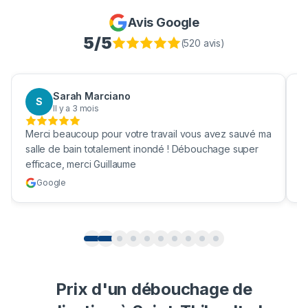
Avis Google
5
/5
(
520
avis)
Sarah Marciano
S
Il y a 3 mois
Merci beaucoup pour votre travail vous avez sauvé ma
B
salle de bain totalement inondé ! Débouchage super
u
efficace, merci Guillaume
c
Google
Prix d'un débouchage de