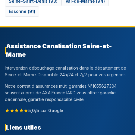
Seine-Saint-Denis
(
93
)
Val-de-Marne
(
94
)
Essonne
(
91
)
Assistance Canalisation
Seine-et-
Marne
Intervention débouchage canalisation dans le département
de
Seine-et-Marne
. Disponible 24h/24 et 7j/7 pour vos urgences.
Notre contrat d'assurances multi garanties N°1655627304
souscrit auprès de AXA France IARD vous offre : garantie
décennale, garantie responsabilité civile.
★★★★★
5,0/5 sur Google
Liens utiles