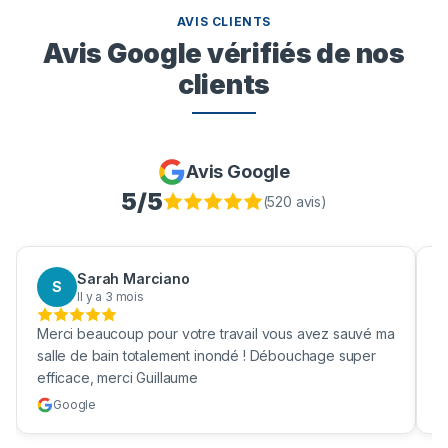
AVIS CLIENTS
Avis Google vérifiés de nos
clients
Avis Google
5
/5
(
520
avis)
Sarah Marciano
S
Il y a 3 mois
Merci beaucoup pour votre travail vous avez sauvé ma
B
salle de bain totalement inondé ! Débouchage super
u
efficace, merci Guillaume
c
Google