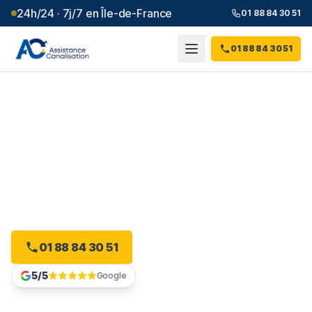
24h/24 · 7j/7 en Île-de-France
01 88 84 30 51
01 88 84 30 51
Débouchage canalisation à
Vaires-sur-Marne
(
77
)
Plombier débouchage à Vaires-sur-Marne : devis
gratuit, sans engagement.
01 88 84 30 51
Devis gratuit en ligne
5/5
Google