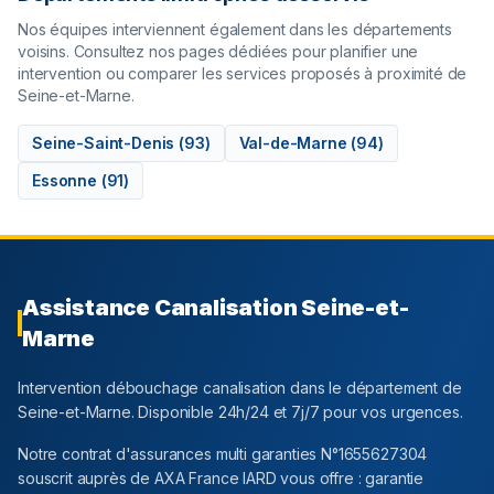
Nos équipes interviennent également dans les départements
voisins. Consultez nos pages dédiées pour planifier une
intervention ou comparer les services proposés à proximité de
Seine-et-Marne
.
Seine-Saint-Denis
(
93
)
Val-de-Marne
(
94
)
Essonne
(
91
)
Assistance Canalisation
Seine-et-
Marne
Intervention débouchage canalisation dans le département
de
Seine-et-Marne
. Disponible 24h/24 et 7j/7 pour vos urgences.
Notre contrat d'assurances multi garanties N°1655627304
souscrit auprès de AXA France IARD vous offre : garantie