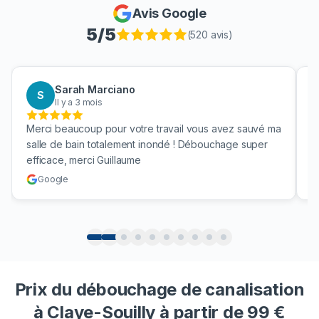
Avis Google
5
/5
(
520
avis)
Sarah Marciano
S
Il y a 3 mois
Merci beaucoup pour votre travail vous avez sauvé ma
B
salle de bain totalement inondé ! Débouchage super
u
efficace, merci Guillaume
c
Google
Prix du débouchage de canalisation
à Claye-Souilly à partir de 99 €