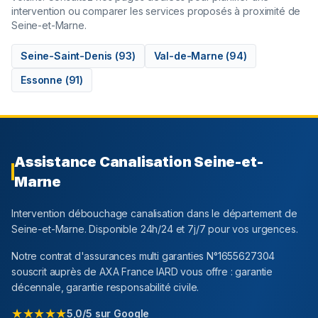
intervention ou comparer les services proposés à proximité de
Seine-et-Marne
.
Seine-Saint-Denis
(
93
)
Val-de-Marne
(
94
)
Essonne
(
91
)
Assistance Canalisation
Seine-et-
Marne
Intervention débouchage canalisation dans le département
de
Seine-et-Marne
. Disponible 24h/24 et 7j/7 pour vos urgences.
Notre contrat d'assurances multi garanties N°1655627304
souscrit auprès de AXA France IARD vous offre : garantie
décennale, garantie responsabilité civile.
★★★★★
5,0/5 sur Google