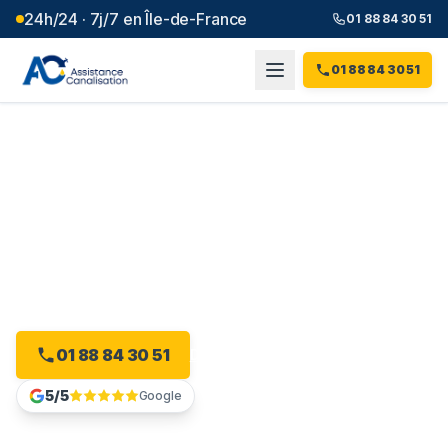
24h/24 · 7j/7 en Île-de-France
01 88 84 30 51
01 88 84 30 51
Débouchage canalisation à
Claye-Souilly
(
77
)
Intervention 24h/24 à Claye-Souilly, dès 99 € et sans
majoration.
01 88 84 30 51
Devis gratuit en ligne
5/5
Google