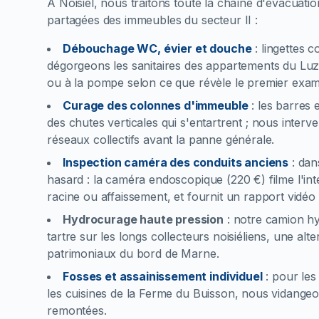
À Noisiel, nous traitons toute la chaîne d'évacuat
partagées des immeubles du secteur II :
Débouchage WC, évier et douche
:
lingettes 
dégorgeons les sanitaires des appartements du Luz
ou à la pompe selon ce que révèle le premier exa
Curage des colonnes d'immeuble
:
les barres 
des chutes verticales qui s'entartrent ; nous interv
réseaux collectifs avant la panne générale.
Inspection caméra des conduits anciens
:
dan
hasard : la caméra endoscopique (220 €) filme l'int
racine ou affaissement, et fournit un rapport vidéo
Hydrocurage haute pression
:
notre camion hyd
tartre sur les longs collecteurs noisiéliens, une a
patrimoniaux du bord de Marne.
Fosses et assainissement individuel
:
pour les
les cuisines de la Ferme du Buisson, nous vidangeon
remontées.