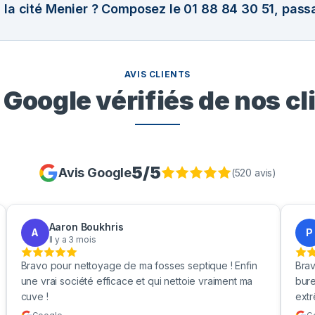
 la cité Menier ? Composez le 01 88 84 30 51, pass
AVIS CLIENTS
 Google vérifiés de nos cl
5
/5
Avis Google
(
520
avis)
Aaron Boukhris
A
P
Il y a 3 mois
Bravo pour nettoyage de ma fosses septique ! Enfin
Brav
une vrai société efficace et qui nettoie vraiment ma
bure
cuve !
ext