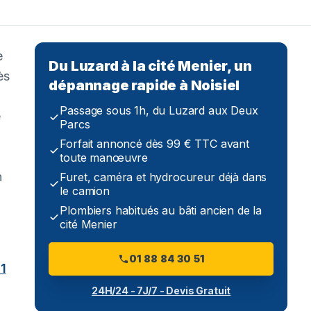
e
Du Luzard à la cité Menier, un
ès
dépannage rapide à Noisiel
Passage sous 1h, du Luzard aux Deux
e
Parcs
Forfait annoncé dès 99 € TTC avant
toute manœuvre
n
Furet, caméra et hydrocureur déjà dans
le camion
Plombiers habitués au bâti ancien de la
cité Menier
01 88 84 30 51
1
24H/24 - 7J/7 - Devis Gratuit