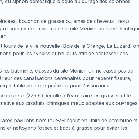
ion, du siphon domestique bloqué au curage des colonnes
coincées, bouchon de graisse ou amas de cheveux : nous
ard comme des maisons de la cité Menier, au furet électriqu
men.
et tours de la ville nouvelle (Bois de la Grange, Le Luzard) on
enons pour les syndics et bailleurs afin de décrasser ces
s les bâtiments classés du site Menier, on ne casse pas au
érieur des canalisations centenaires pour repérer fissure,
 exploitable en copropriété ou pour l'assurance.
rocureur (275 €) décolle à l'eau claire les graisses et le
lternative aux produits chimiques mieux adaptée aux ouvrages
 rares pavillons hors tout-à-l'égout en limite de commune et
s et nettoyons fosses et bacs à graisse pour éviter les