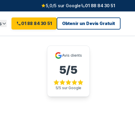
5,0/5 sur Google
01 88 84 30 51
s
01 88 84 30 51
Obtenir un Devis Gratuit
iel
(
77
)
Avis clients
5/5
5/5 sur Google