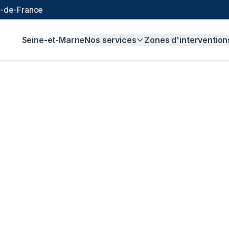
le-de-France
Seine-et-Marne
Nos services
Zones d'intervention
canalisation à
Nois
vis gratuit, sans engagement.
en ligne