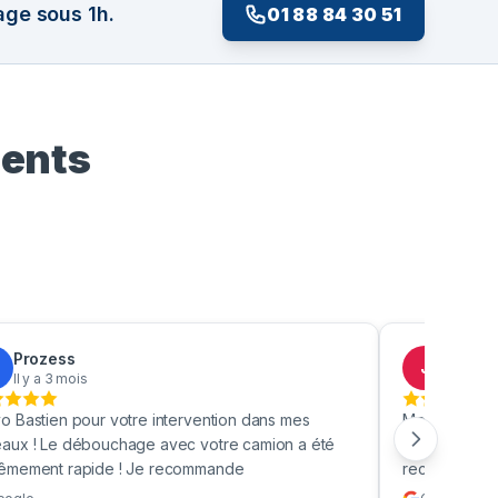
age sous 1h.
01 88 84 30 51
ients
Prozess
Jacky
J
Il y a 3 mois
Il y a 4
o Bastien pour votre intervention dans mes
Merci beauc
aux ! Le débouchage avec votre camion a été
toilettes en 
rêmement rapide ! Je recommande
recommande v