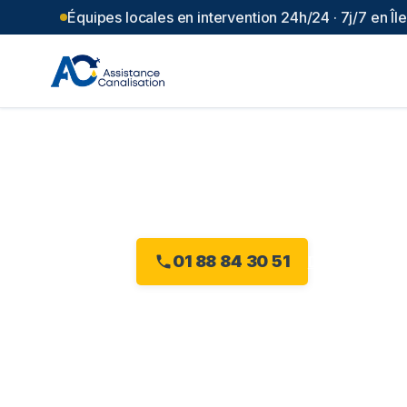
Équipes locales en intervention 24h/24 · 7j/7 en Î
Débouchage 
Plombier débouchage à Noisiel : de
01 88 84 30 51
Devis gratuit 