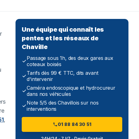
Une équipe qui connaît les
r
pentes et les réseaux de
Chaville
Passage sous 1h, des deux gares aux
coteaux boisés
u
Tarifs dès 99 € TTC, dits avant
d'intervenir
Caméra endoscopique et hydrocureur
dans nos véhicules
ers
Note 5/5 des Chavillois sur nos
interventions
re
51
,
01 88 84 30 51
24H/24 - 7J/7 - Devis Gratuit