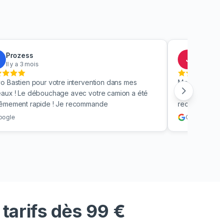
Prozess
Jacky
J
Il y a 3 mois
Il y a 4
o Bastien pour votre intervention dans mes
Merci beauc
aux ! Le débouchage avec votre camion a été
toilettes en 
rêmement rapide ! Je recommande
recommande v
oogle
Google
tarifs dès 99 €