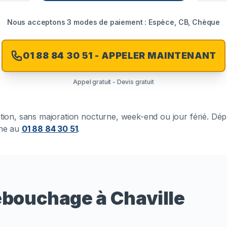
Nous acceptons 3 modes de paiement : Espèce, CB, Chèque
01 88 84 30 51 - APPELER MAINTENANT
Appel gratuit - Devis gratuit
ention, sans majoration nocturne, week-end ou jour férié. Dé
one au
01 88 84 30 51
.
ébouchage à Chaville