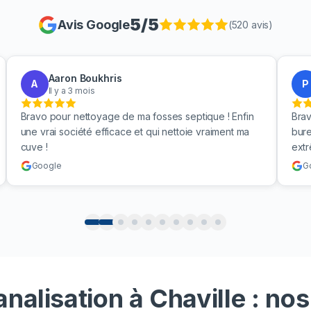
5
/5
Avis Google
(
520
avis)
Aaron Boukhris
A
P
Il y a 3 mois
Bravo pour nettoyage de ma fosses septique ! Enfin
Brav
une vrai société efficace et qui nettoie vraiment ma
bure
cuve !
ext
Google
G
alisation à Chaville : nos 