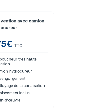
rvention avec camion
rocureur
75€
TTC
boucheur très haute
ession
mion hydrocureur
sengorgement
toyage de la canalisation
placement inclus
in-d'œuvre