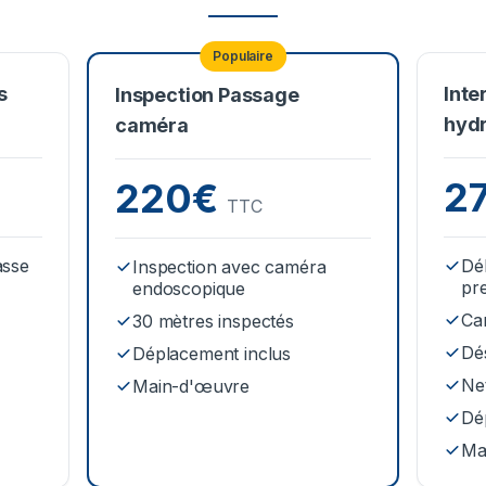
Populaire
s
Inte
Inspection Passage
hyd
caméra
2
220€
TTC
asse
Dé
Inspection avec caméra
pr
endoscopique
Ca
30 mètres inspectés
Dé
Déplacement inclus
Net
Main-d'œuvre
Dé
Ma