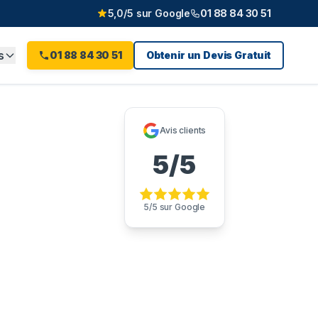
5,0/5 sur Google
01 88 84 30 51
s
01 88 84 30 51
Obtenir un Devis Gratuit
lle
(
92
)
Avis clients
5/5
5/5 sur Google