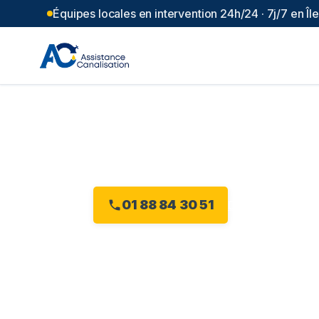
Équipes locales en intervention 24h/24 · 7j/7 en Î
Débouchage c
Intervention 24h/24 à Chaville, dès 99
01 88 84 30 51
Devis gratuit en 