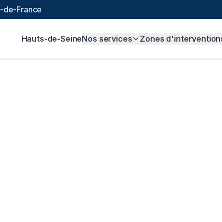
le-de-France
Hauts-de-Seine
Nos services
Zones d'intervention
analisation à
Chavi
 € et sans majoration.
ligne