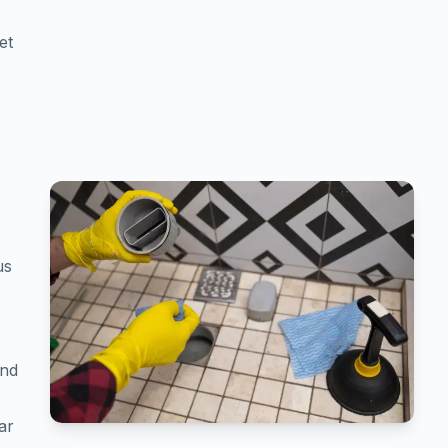
et
us
ond
ar