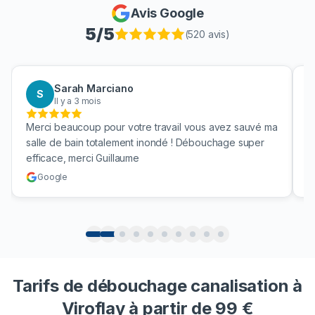
Avis Google
5
/5
(
520
avis)
Sarah Marciano
S
Il y a 3 mois
Merci beaucoup pour votre travail vous avez sauvé ma
Br
salle de bain totalement inondé ! Débouchage super
un
efficace, merci Guillaume
cu
Google
Tarifs de débouchage canalisation à
Viroflay à partir de 99 €