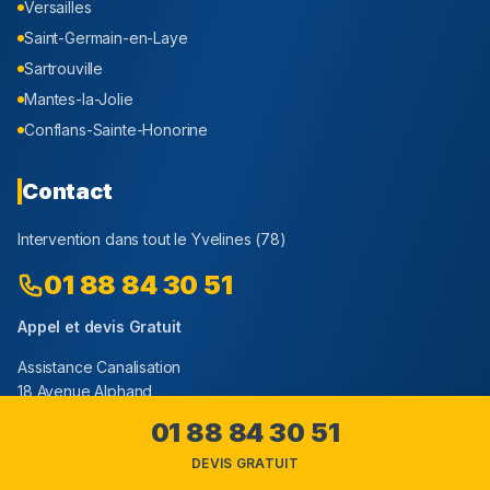
Versailles
Saint-Germain-en-Laye
Sartrouville
Mantes-la-Jolie
Conflans-Sainte-Honorine
Contact
Intervention dans tout le
Yvelines
(
78
)
01 88 84 30 51
Appel et devis Gratuit
Assistance Canalisation
18 Avenue Alphand
94160 Saint-Mandé
01 88 84 30 51
DEVIS GRATUIT