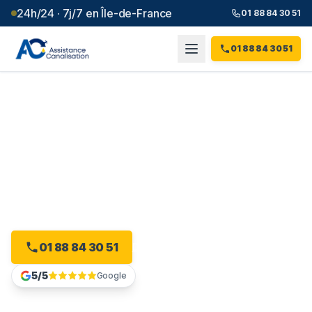
24h/24 · 7j/7 en Île-de-France
01 88 84 30 51
01 88 84 30 51
Débouchage canalisation à
Viroflay
(
78
)
Intervention 24h/24 à Viroflay, dès 99 € et sans
majoration.
01 88 84 30 51
Devis gratuit en ligne
5/5
Google