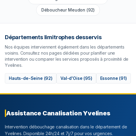
Déboucheur Meudon (92)
Départements limitrophes desservis
Nos équipes interviennent également dans les départements
voisins. Consultez nos pages dédiées pour planifier une
intervention ou comparer les services proposés à proximité de
Yvelines
.
Hauts-de-Seine
(
92
)
Val-d'Oise
(
95
)
Essonne
(
91
)
Assistance Canalisation
Yvelines
Intervention débouchage canalisation dans le département
de
Yvelines
. Disponible 24h/24 et 7j/7 pour vos urgences.