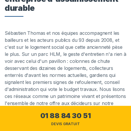
durable
Sébastien Thomas et nos équipes accompagnent les
bailleurs et les acteurs publics du 93 depuis 2008, et
c'est sur le logement social que cette ancienneté pèse
le plus. Sur un parc HLM, le geste d'entretien n'a rien à
voir avec celui d'un pavillon : colonnes de chute
desservant des dizaines de logements, collecteurs
enterrés d'avant les normes actuelles, gardiens qui
signalent les premiers signes de refoulement, conseil
d'administration qui vote le budget travaux. Nous lisons
ces réseaux comme un patrimoine vivant et présentons
l'ensemble de notre offre aux décideurs sur notre
espace professionnels
, où offices, syndics et
01 88 84 30 51
collectivités retrouvent nos engagements de service.
DEVIS GRATUIT
Une entreprise d'assainissement sérieuse vaut autant