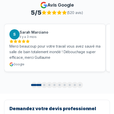
Avis Google
5
/5
(
520
avis)
Sarah Marciano
S
Il y a 3 mois
Merci beaucoup pour votre travail vous avez sauvé ma
B
salle de bain totalement inondé ! Débouchage super
u
efficace, merci Guillaume
c
Google
Demandez votre devis professionnel