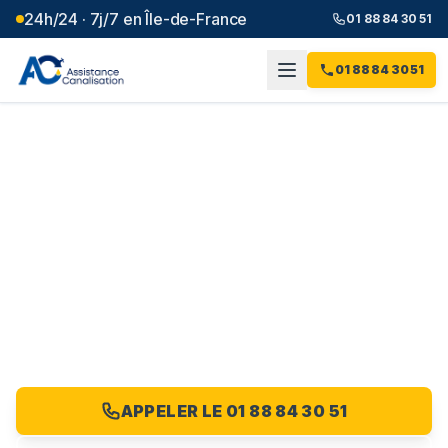
24h/24 · 7j/7 en Île-de-France
01 88 84 30 51
01 88 84 30 51
Entreprise
d'assainissement
Seine-
Saint-Denis
(
93
)
Demandez votre devis professionnel en Seine-Saint-
Denis : un seul interlocuteur dédié au [01 88 84 30 51]
(tel:0188843051).
APPELER LE 01 88 84 30 51