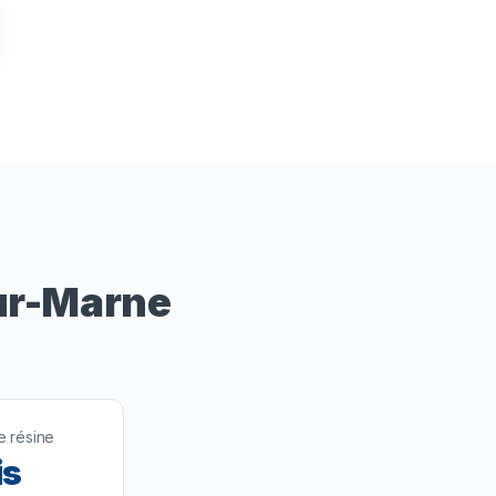
ur-Marne
 résine
is