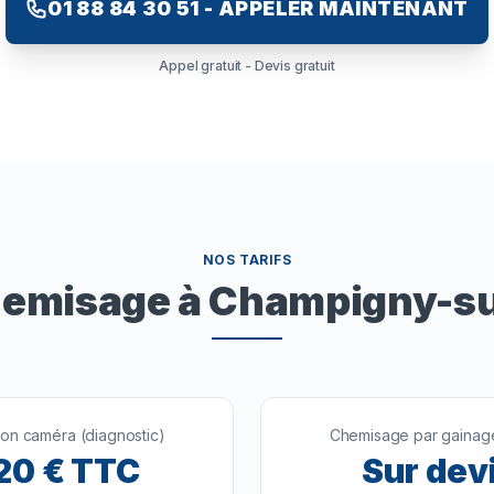
01 88 84 30 51 - APPELER MAINTENANT
Appel gratuit - Devis gratuit
NOS TARIFS
chemisage à Champigny-s
ion caméra (diagnostic)
Chemisage par gainage
20
€ TTC
Sur dev