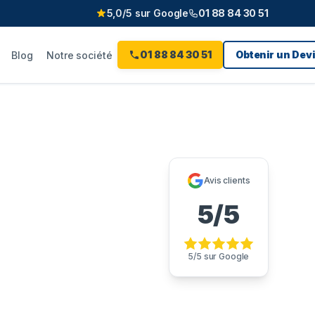
5,0/5 sur Google
01 88 84 30 51
01 88 84 30 51
Obtenir un Devi
Blog
Notre société
Avis clients
pigny-sur-
5/5
anchée
5/5 sur Google