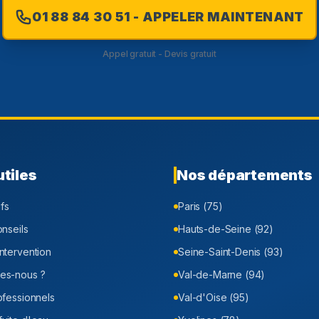
01 88 84 30 51 - APPELER MAINTENANT
Appel gratuit - Devis gratuit
utiles
Nos départements
ifs
Paris (75)
onseils
Hauts-de-Seine (92)
ntervention
Seine-Saint-Denis (93)
es-nous ?
Val-de-Marne (94)
ofessionnels
Val-d'Oise (95)