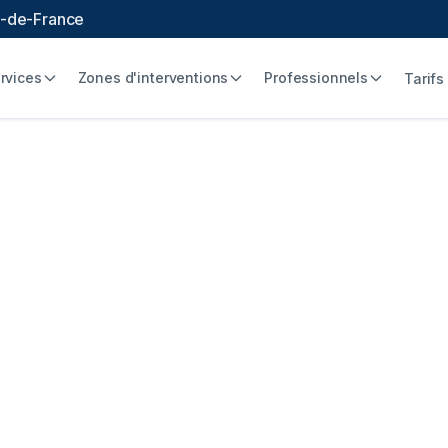
le-de-France
rvices
Zones d'interventions
Professionnels
Tarifs
nalisation à Cham
abilitation sans tr