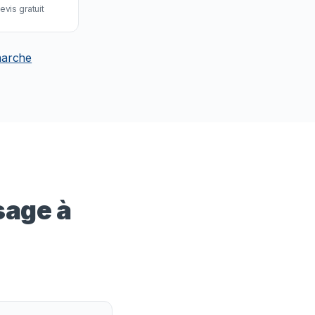
vis gratuit
marche
sage à