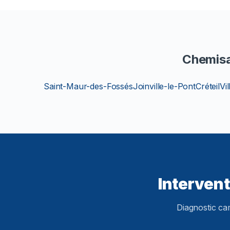
Chemisa
Saint-Maur-des-Fossés
Joinville-le-Pont
Créteil
Vi
Interven
Diagnostic ca