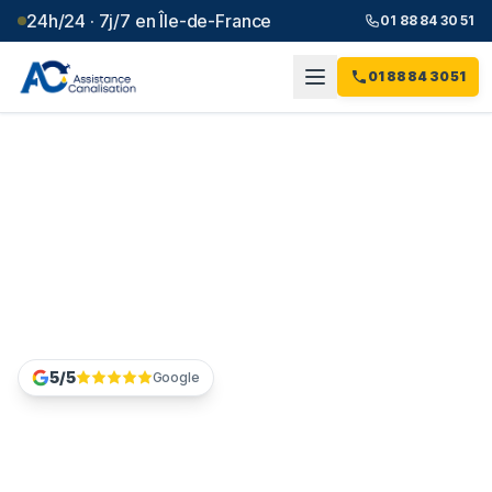
24h/24 · 7j/7 en Île-de-France
01 88 84 30 51
01 88 84 30 51
Chemisage de canalisation
à Asnières-sur-Seine (92) -
réhabilitation sans
tranchée
5/5
Google