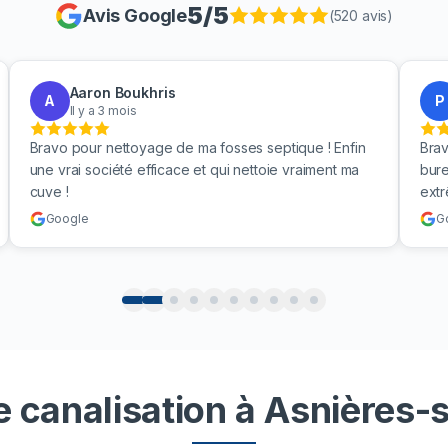
5
/5
Avis Google
(
520
avis)
Aaron Boukhris
A
P
Il y a 3 mois
Bravo pour nettoyage de ma fosses septique ! Enfin
Brav
une vrai société efficace et qui nettoie vraiment ma
bure
cuve !
ext
Google
G
 canalisation à Asnières-