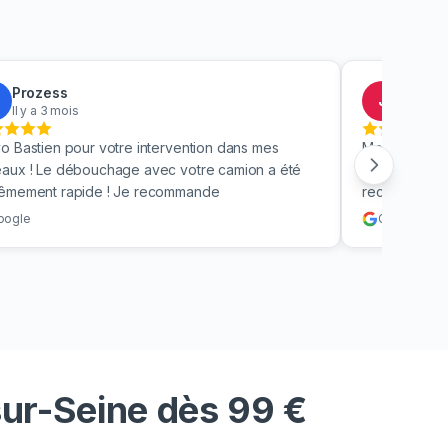
Prozess
Jacky
J
Il y a 3 mois
Il y a 4
o Bastien pour votre intervention dans mes
Merci beauc
aux ! Le débouchage avec votre camion a été
toilettes en 
rêmement rapide ! Je recommande
recommande v
oogle
Google
sur-Seine dès 99 €