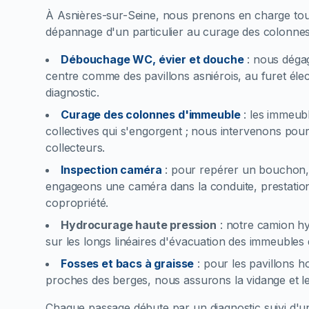
À Asnières-sur-Seine, nous prenons en charge tout
dépannage d'un particulier au curage des colonnes
Débouchage WC, évier et douche
:
nous dégag
centre comme des pavillons asniérois, au furet éle
diagnostic.
Curage des colonnes d'immeuble
:
les immeubl
collectives qui s'engorgent ; nous intervenons pour 
collecteurs.
Inspection caméra
:
pour repérer un bouchon, 
engageons une caméra dans la conduite, prestation 
copropriété.
Hydrocurage haute pression
:
notre camion hyd
sur les longs linéaires d'évacuation des immeubles d'
Fosses et bacs à graisse
:
pour les pavillons h
proches des berges, nous assurons la vidange et le
Chaque passage débute par un diagnostic suivi d'