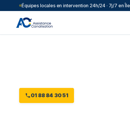
Équipes locales en intervention 24h/24 · 7j/7 en Î
Débouchage can
Seine
(
92
)
Intervention 24h/24 à Asnières-sur-Seine, dès
01 88 84 30 51
Devis gratuit en ligne