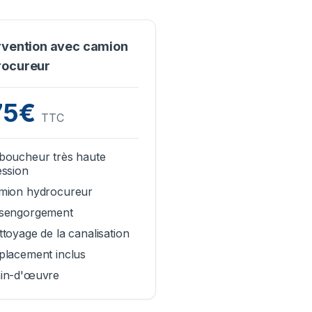
rvention avec camion
rocureur
75€
TTC
boucheur très haute
ession
mion hydrocureur
sengorgement
toyage de la canalisation
placement inclus
in-d'œuvre