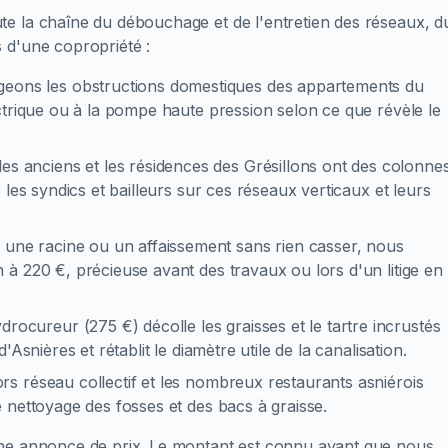
e la chaîne du débouchage et de l'entretien des réseaux, d
 d'une copropriété :
eons les obstructions domestiques des appartements du
ctrique ou à la pompe haute pression selon ce que révèle le
es anciens et les résidences des Grésillons ont des colonne
les syndics et bailleurs sur ces réseaux verticaux et leurs
une racine ou un affaissement sans rien casser, nous
à 220 €, précieuse avant des travaux ou lors d'un litige en
rocureur (275 €) décolle les graisses et le tartre incrustés
Asnières et rétablit le diamètre utile de la canalisation.
ors réseau collectif et les nombreux restaurants asniérois
 nettoyage des fosses et des bacs à graisse.
une annonce de prix. Le montant est connu avant que nous