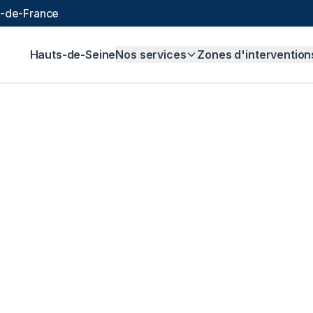
le-de-France
Hauts-de-Seine
Nos services
Zones d'intervention
alisation à
Asnière
 99 € et sans majoration.