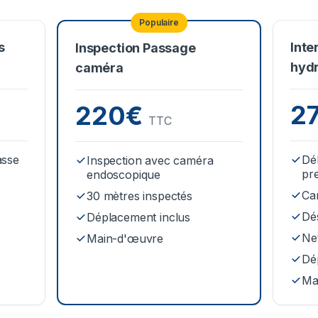
Populaire
s
Inte
Inspection Passage
hyd
caméra
2
220€
TTC
asse
Dé
Inspection avec caméra
pr
endoscopique
Ca
30 mètres inspectés
Dé
Déplacement inclus
Net
Main-d'œuvre
Dé
Ma