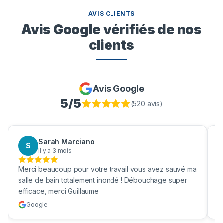
AVIS CLIENTS
Avis Google vérifiés de nos
clients
Avis Google
5
/5
(
520
avis)
Aaron Boukhris
A
Il y a 3 mois
Bravo pour nettoyage de ma fosses septique ! Enfin
B
une vrai société efficace et qui nettoie vraiment ma
b
cuve !
e
Google