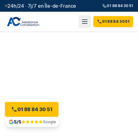
24h/24 · 7j/7 en Île-de-France
01 88 84 30 51
01 88 84 30 51
Débouchage canalisation à
Bougival
(
78
)
Plombier débouchage à Bougival : devis gratuit, sans
engagement.
01 88 84 30 51
Devis gratuit en ligne
5/5
Google