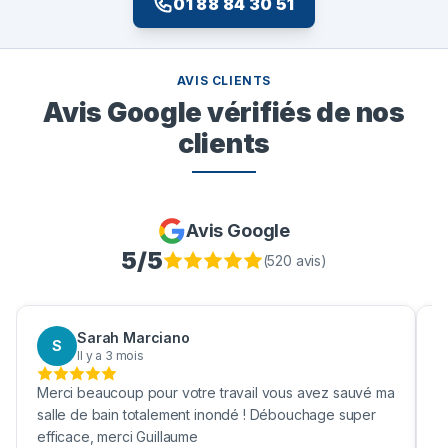
01 88 84 30 51
AVIS CLIENTS
Avis Google vérifiés de nos
clients
Avis Google
5
/5
(
520
avis)
Sarah Marciano
S
Il y a 3 mois
Merci beaucoup pour votre travail vous avez sauvé ma
B
salle de bain totalement inondé ! Débouchage super
u
efficace, merci Guillaume
c