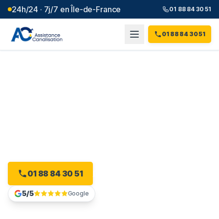
24h/24 · 7j/7 en Île-de-France
01 88 84 30 51
01 88 84 30 51
Débouchage canalisation à
Le Kremlin-Bicêtre
(
94
)
Plombier débouchage à Le Kremlin-Bicêtre : devis
gratuit, sans engagement.
01 88 84 30 51
Devis gratuit en ligne
5/5
Google