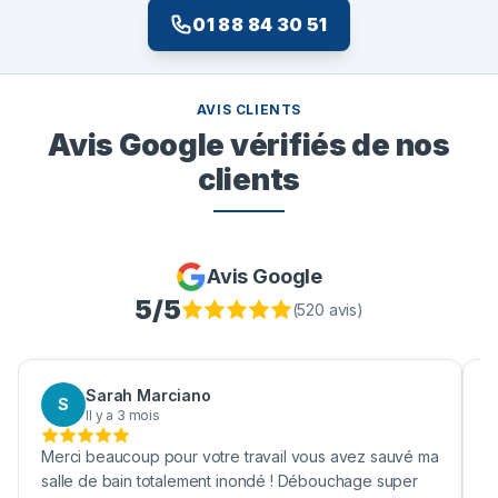
01 88 84 30 51
AVIS CLIENTS
Avis Google vérifiés de nos
clients
Avis Google
5
/5
(
520
avis)
Sarah Marciano
S
Il y a 3 mois
Merci beaucoup pour votre travail vous avez sauvé ma
B
salle de bain totalement inondé ! Débouchage super
u