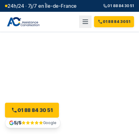
24h/24 · 7j/7 en Île-de-France
01 88 84 30 51
01 88 84 30 51
Débouchage canalisation à
L'Haÿ-les-Roses
(
94
)
Plombier débouchage à L'Haÿ-les-Roses : devis gratuit,
sans engagement.
01 88 84 30 51
Devis gratuit en ligne
5/5
Google