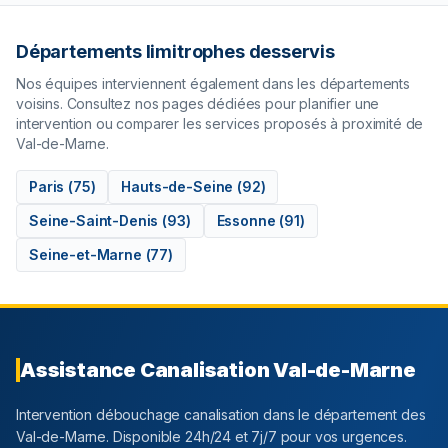
Départements limitrophes desservis
Nos équipes interviennent également dans les départements
voisins. Consultez nos pages dédiées pour planifier une
intervention ou comparer les services proposés à proximité de
Val-de-Marne
.
Paris
(
75
)
Hauts-de-Seine
(
92
)
Seine-Saint-Denis
(
93
)
Essonne
(
91
)
Seine-et-Marne
(
77
)
Assistance Canalisation
Val-de-Marne
Intervention débouchage canalisation dans le département
des
Val-de-Marne
. Disponible 24h/24 et 7j/7 pour vos urgences.