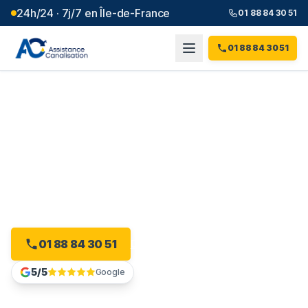
24h/24 · 7j/7 en Île-de-France
01 88 84 30 51
01 88 84 30 51
Débouchage canalisation à
La Ferté-sous-Jouarre
(
77
)
Intervention 24h/24 à La Ferté-sous-Jouarre, dès 99 €
et sans majoration.
01 88 84 30 51
Devis gratuit en ligne
5/5
Google