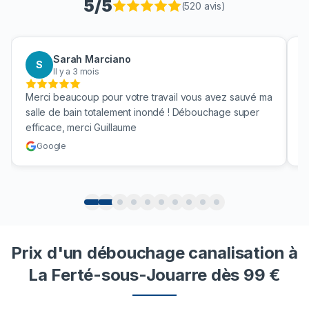
5
/5
(
520
avis)
Sarah Marciano
S
Il y a 3 mois
Merci beaucoup pour votre travail vous avez sauvé ma
B
salle de bain totalement inondé ! Débouchage super
u
efficace, merci Guillaume
c
Google
Prix d'un débouchage canalisation à
La Ferté-sous-Jouarre dès 99 €