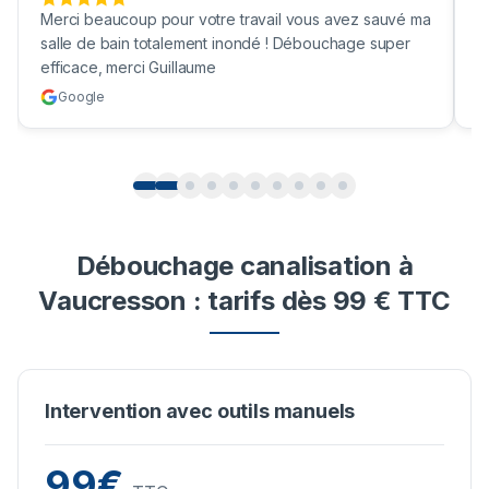
Merci beaucoup pour votre travail vous avez sauvé ma
B
salle de bain totalement inondé ! Débouchage super
u
efficace, merci Guillaume
c
Google
Débouchage canalisation à
Vaucresson : tarifs dès 99 € TTC
Intervention avec outils manuels
99€