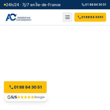
24h/24 · 7j/7 en Île-de-France
01 88 84 30 51
01 88 84 30 51
Débouchage canalisation à
Vaucresson
(
92
)
Plombier débouchage à Vaucresson : devis gratuit, sans
engagement.
01 88 84 30 51
Devis gratuit en ligne
5/5
Google