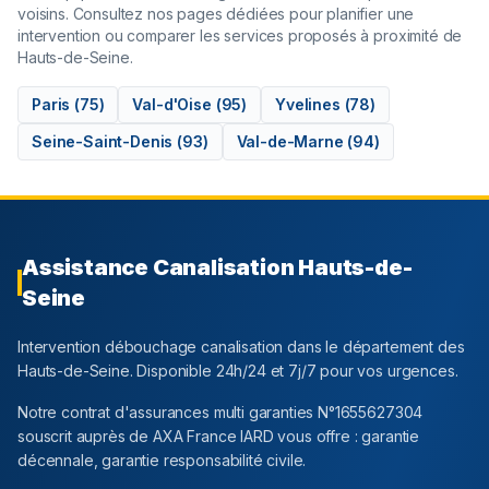
voisins. Consultez nos pages dédiées pour planifier une
intervention ou comparer les services proposés à proximité de
Hauts-de-Seine
.
Paris
(
75
)
Val-d'Oise
(
95
)
Yvelines
(
78
)
Seine-Saint-Denis
(
93
)
Val-de-Marne
(
94
)
Assistance Canalisation
Hauts-de-
Seine
Intervention débouchage canalisation dans le département
des
Hauts-de-Seine
. Disponible 24h/24 et 7j/7 pour vos urgences.
Notre contrat d'assurances multi garanties N°1655627304
souscrit auprès de AXA France IARD vous offre : garantie
décennale, garantie responsabilité civile.