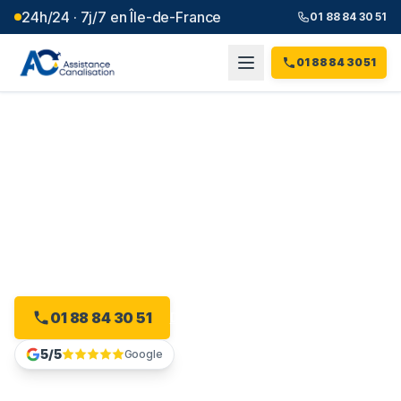
24h/24 · 7j/7 en Île-de-France
01 88 84 30 51
01 88 84 30 51
Débouchage canalisation à
Suresnes
(
92
)
Intervention 24h/24 à Suresnes, dès 99 € et sans
majoration.
01 88 84 30 51
Devis gratuit en ligne
5/5
Google