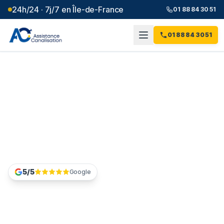
24h/24 · 7j/7 en Île-de-France
01 88 84 30 51
01 88 84 30 51
Accueil
Choisir sa société de débouchage
Comment choisir sa société
de débouchage en Île-de-
France
5/5
Google