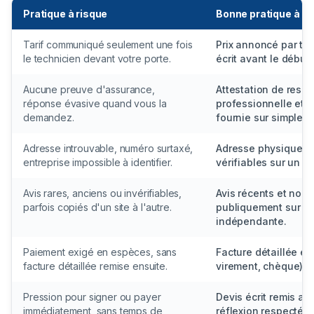
Pratique à risque
Bonne pratique à ex
Tarif communiqué seulement une fois
Prix annoncé par té
le technicien devant votre porte.
écrit avant le début 
Aucune preuve d'assurance,
Attestation de respon
réponse évasive quand vous la
professionnelle et 
demandez.
fournie sur simple 
Adresse introuvable, numéro surtaxé,
Adresse physique ré
entreprise impossible à identifier.
vérifiables sur un re
Avis rares, anciens ou invérifiables,
Avis récents et nom
parfois copiés d'un site à l'autre.
publiquement sur u
indépendante.
Paiement exigé en espèces, sans
Facture détaillée et
facture détaillée remise ensuite.
virement, chèque).
Pression pour signer ou payer
Devis écrit remis ava
immédiatement, sans temps de
réflexion respecté.