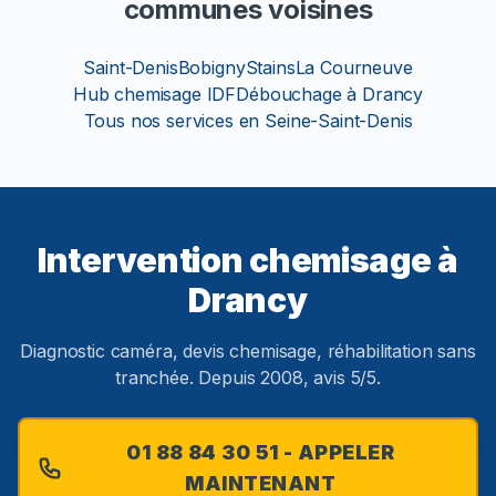
communes voisines
Saint-Denis
Bobigny
Stains
La Courneuve
Hub chemisage IDF
Débouchage à Drancy
Tous nos services en Seine-Saint-Denis
Intervention chemisage à
Drancy
Diagnostic caméra, devis chemisage, réhabilitation sans
tranchée. Depuis 2008, avis 5/5.
01 88 84 30 51 - APPELER
MAINTENANT