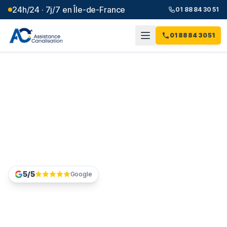
24h/24 · 7j/7 en Île-de-France
01 88 84 30 51
01 88 84 30 51
Chemisage de canalisation
à Drancy (93) -
réhabilitation sans
tranchée
5/5
Google