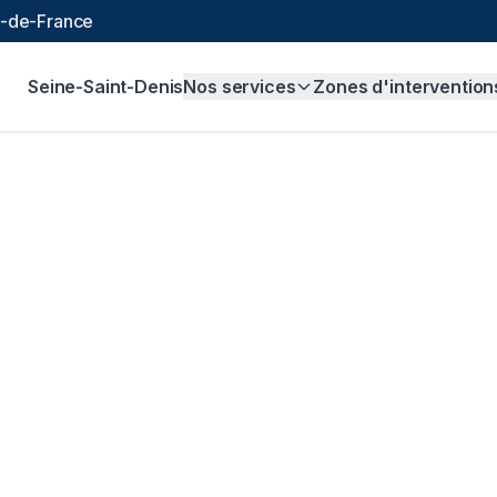
le-de-France
Seine-Saint-Denis
Nos services
Zones d'intervention
nalisation à
Villep
 € et sans majoration.
gne