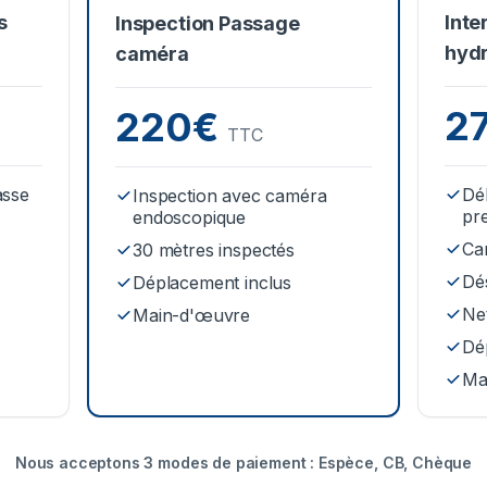
s
Inte
Inspection Passage
hyd
caméra
2
220€
TTC
asse
Dé
Inspection avec caméra
pr
endoscopique
Ca
30 mètres inspectés
Dé
Déplacement inclus
Net
Main-d'œuvre
Dé
Ma
Nous acceptons 3 modes de paiement : Espèce, CB, Chèque