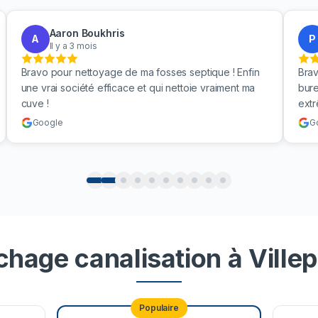
Aaron Boukhris
A
P
Il y a 3 mois
Bravo pour nettoyage de ma fosses septique ! Enfin
Brav
une vrai société efficace et qui nettoie vraiment ma
bure
cuve !
ext
Google
G
chage canalisation à Villep
Populaire