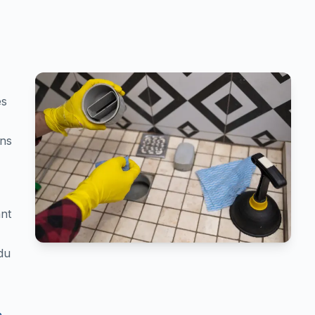
es
ons
ant
du