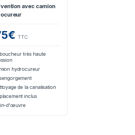
rvention avec camion
rocureur
75€
TTC
boucheur très haute
ession
mion hydrocureur
sengorgement
toyage de la canalisation
placement inclus
in-d'œuvre