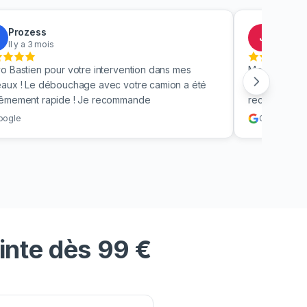
Prozess
Jacky
J
Il y a 3 mois
Il y a 4
o Bastien pour votre intervention dans mes
Merci beauc
aux ! Le débouchage avec votre camion a été
toilettes en 
rêmement rapide ! Je recommande
recommande v
oogle
Google
inte dès 99 €