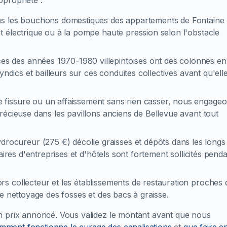
propriété :
s les bouchons domestiques des appartements de Fontaine
 électrique ou à la pompe haute pression selon l'obstacle
ces des années 1970-1980 villepintoises ont des colonnes en
yndics et bailleurs sur ces conduites collectives avant qu'ell
e fissure ou un affaissement sans rien casser, nous engage
récieuse dans les pavillons anciens de Bellevue avant tout
drocureur (275 €) décolle graisses et dépôts dans les longs
aires d'entreprises et d'hôtels sont fortement sollicités pend
ors collecteur et les établissements de restauration proches 
e nettoyage des fosses et des bacs à graisse.
n prix annoncé. Vous validez le montant avant que nous