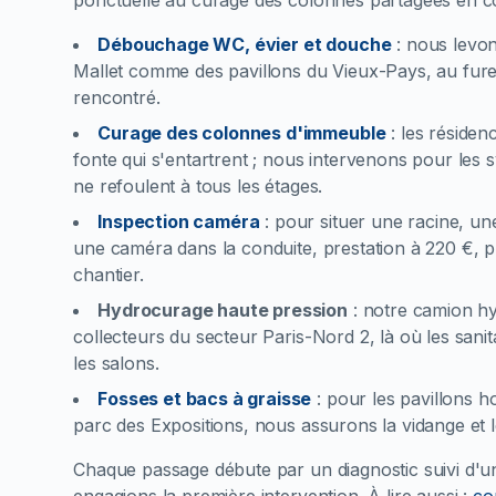
ponctuelle au curage des colonnes partagées en co
Débouchage WC, évier et douche
:
nous levon
Mallet comme des pavillons du Vieux-Pays, au furet
rencontré.
Curage des colonnes d'immeuble
:
les résiden
fonte qui s'entartrent ; nous intervenons pour les s
ne refoulent à tous les étages.
Inspection caméra
:
pour situer une racine, un
une caméra dans la conduite, prestation à 220 €, p
chantier.
Hydrocurage haute pression
:
notre camion hy
collecteurs du secteur Paris-Nord 2, là où les sanit
les salons.
Fosses et bacs à graisse
:
pour les pavillons h
parc des Expositions, nous assurons la vidange et l
Chaque passage débute par un diagnostic suivi d'u