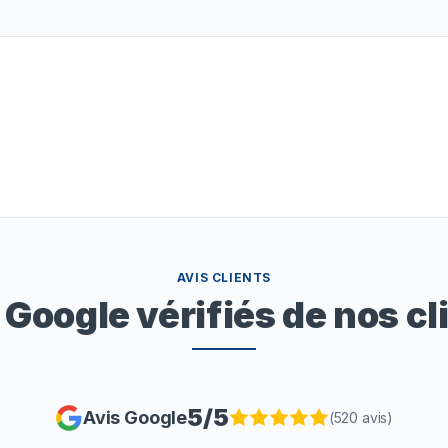
AVIS CLIENTS
 Google vérifiés de nos cl
5
/5
Avis Google
(
520
avis)