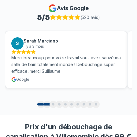
Avis Google
5
/5
(
520
avis)
ah Marciano
Aaron Bou
A
 a 3 mois
Il y a 3 mois
ucoup pour votre travail vous avez sauvé ma
Bravo pour netto
bain totalement inondé ! Débouchage super
une vrai société 
merci Guillaume
cuve !
Google
Prix d'un débouchage de
canalisation à Villemomble dès 99 €