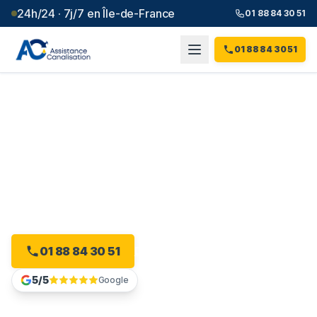
24h/24 · 7j/7 en Île-de-France
01 88 84 30 51
01 88 84 30 51
Débouchage canalisation à
Villemomble
(
93
)
Intervention 24h/24 à Villemomble, dès 99 € et sans
majoration.
01 88 84 30 51
Devis gratuit en ligne
5/5
Google