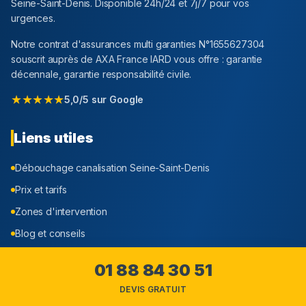
Seine-Saint-Denis
. Disponible 24h/24 et 7j/7 pour vos
urgences.
Notre contrat d'assurances multi garanties N°1655627304
souscrit auprès de AXA France IARD vous offre : garantie
décennale, garantie responsabilité civile.
★★★★★
5,0/5 sur Google
Liens utiles
Débouchage canalisation
Seine-Saint-Denis
Prix et tarifs
Zones d'intervention
Blog et conseils
Offres Professionnels
01 88 84 30 51
Qui sommes-nous ?
DEVIS GRATUIT