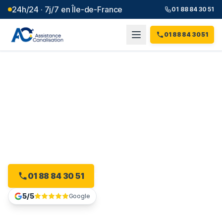
24h/24 · 7j/7 en Île-de-France
01 88 84 30 51
01 88 84 30 51
Débouchage canalisation à
Provins
(
77
)
Plombier débouchage à Provins : devis gratuit, sans
engagement.
01 88 84 30 51
Devis gratuit en ligne
5/5
Google