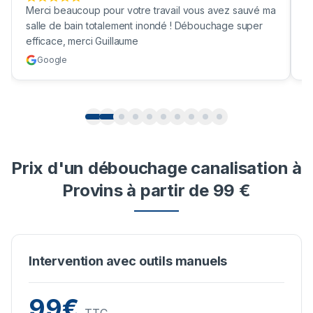
Merci beaucoup pour votre travail vous avez sauvé ma
B
salle de bain totalement inondé ! Débouchage super
u
efficace, merci Guillaume
c
Google
Prix d'un débouchage canalisation à
Provins à partir de 99 €
Intervention avec outils manuels
99€