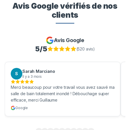
Avis Google vérifiés de nos
clients
Avis Google
5
/5
(
520
avis)
Sarah Marciano
S
Il y a 3 mois
Merci beaucoup pour votre travail vous avez sauvé ma
B
salle de bain totalement inondé ! Débouchage super
u
efficace, merci Guillaume
c
Google