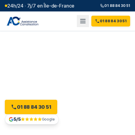
24h/24 · 7j/7 en Île-de-France
01 88 84 30 51
01 88 84 30 51
Débouchage canalisation à
Wissous
(
91
)
Plombier débouchage à Wissous : devis gratuit, sans
engagement.
01 88 84 30 51
Devis gratuit en ligne
5/5
Google