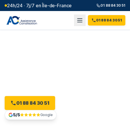
24h/24 · 7j/7 en Île-de-France
01 88 84 30 51
01 88 84 30 51
Débouchage canalisation à
Marcoussis
(
91
)
Plombier débouchage à Marcoussis : devis gratuit, sans
engagement.
01 88 84 30 51
Devis gratuit en ligne
5/5
Google