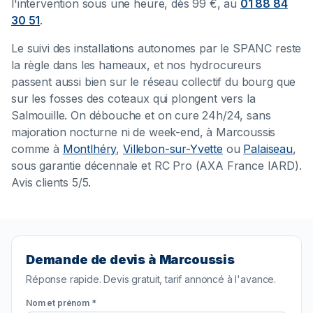
l'intervention sous une heure, dès 99 €, au
01 88 84
30 51
.
Le suivi des installations autonomes par le SPANC reste
la règle dans les hameaux, et nos hydrocureurs
passent aussi bien sur le réseau collectif du bourg que
sur les fosses des coteaux qui plongent vers la
Salmouille. On débouche et on cure 24h/24, sans
majoration nocturne ni de week-end, à Marcoussis
comme à
Montlhéry
,
Villebon-sur-Yvette
ou
Palaiseau
,
sous garantie décennale et RC Pro (AXA France IARD).
Avis clients 5/5.
Demande de devis à Marcoussis
Réponse rapide. Devis gratuit, tarif annoncé à l'avance.
Nom et prénom *