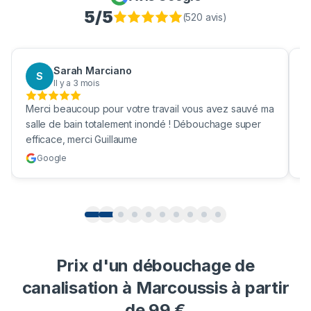
5
/5
(
520
avis)
Sarah Marciano
S
Il y a 3 mois
Merci beaucoup pour votre travail vous avez sauvé ma
B
salle de bain totalement inondé ! Débouchage super
u
efficace, merci Guillaume
c
Google
Prix d'un débouchage de
canalisation à Marcoussis à partir
de 99 €