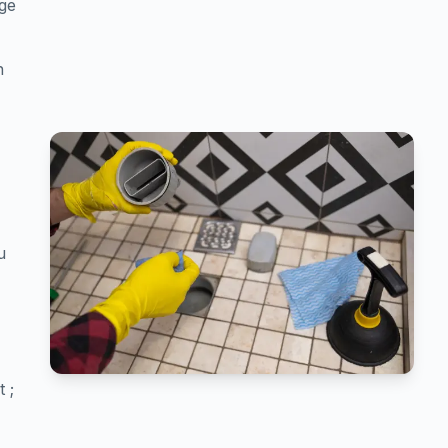
age
n
u
 ;