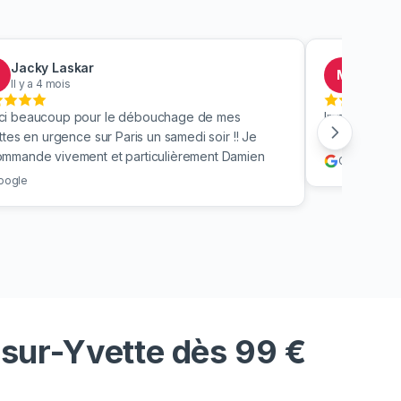
Jacky Laskar
Masth
M
Il y a 4 mois
Il y a 5 
ci beaucoup pour le débouchage de mes
Impec' ! Le te
ettes en urgence sur Paris un samedi soir !! Je
et super pro
ommande vivement et particulièrement Damien
Google
oogle
-sur-Yvette dès 99 €