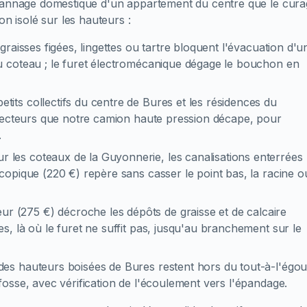
épannage domestique d'un appartement du centre que le cur
on isolé sur les hauteurs :
:
graisses figées, lingettes ou tartre bloquent l'évacuation d'u
 coteau ; le furet électromécanique dégage le bouchon en
petits collectifs du centre de Bures et les résidences du
llecteurs que notre camion haute pression décape, pour
.
ur les coteaux de la Guyonnerie, les canalisations enterrées
opique (220 €) repère sans casser le point bas, la racine o
ur (275 €) décroche les dépôts de graisse et de calcaire
, là où le furet ne suffit pas, jusqu'au branchement sur le
 des hauteurs boisées de Bures restent hors du tout-à-l'égout
osse, avec vérification de l'écoulement vers l'épandage.