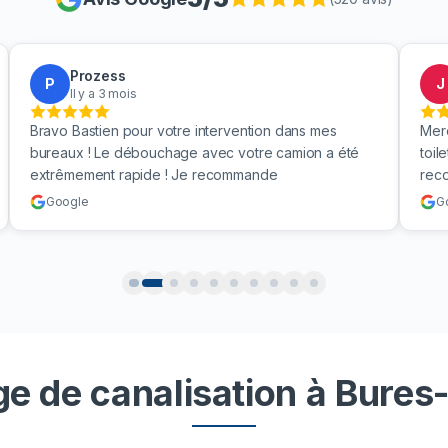
Prozess
P
J
Il y a 3 mois
Bravo Bastien pour votre intervention dans mes
Mer
bureaux ! Le débouchage avec votre camion a été
toil
extrêmement rapide ! Je recommande
rec
Google
G
e de canalisation à Bures