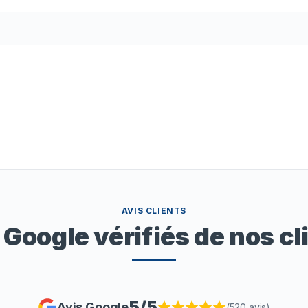
AVIS CLIENTS
 Google vérifiés de nos cl
5
/5
Avis Google
(
520
avis)