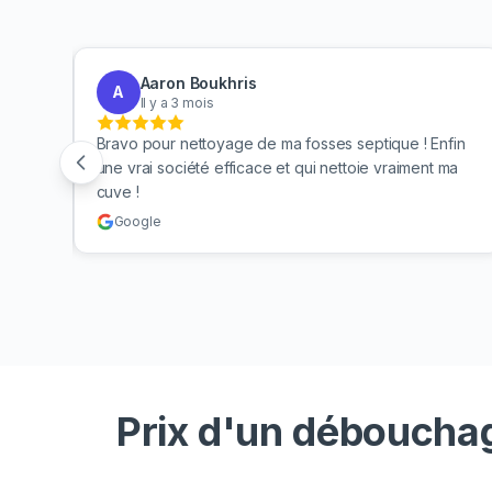
Aaron Boukhris
A
Il y a 3 mois
sauvé
Bravo pour nettoyage de ma fosses septique ! Enfin
age
une vrai société efficace et qui nettoie vraiment ma
cuve !
Google
Prix d'un débouchag