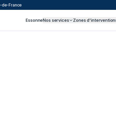
le-de-France
Essonne
Nos services
Zones d'intervention
alisation à
Bures-s
99 € et sans majoration.