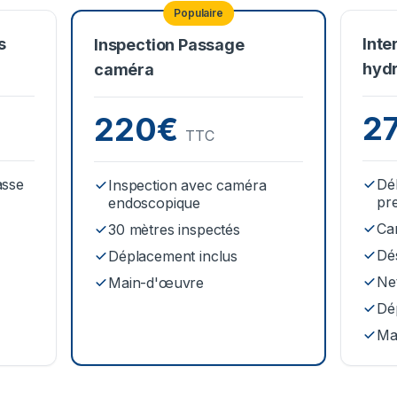
Populaire
s
Inte
Inspection Passage
hyd
caméra
2
220€
TTC
asse
Dé
Inspection avec caméra
pr
endoscopique
Ca
30 mètres inspectés
Dé
Déplacement inclus
Net
Main-d'œuvre
Dé
Ma