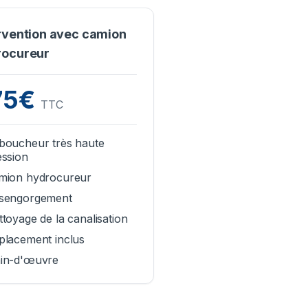
rvention avec camion
rocureur
75€
TTC
boucheur très haute
ession
mion hydrocureur
sengorgement
toyage de la canalisation
placement inclus
in-d'œuvre